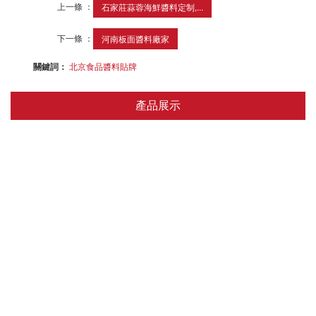
上一條 ：
石家莊蒜蓉海鮮醬料定制,...
下一條 ：
河南板面醬料廠家
關鍵詞：
北京食品醬料貼牌
產品展示
醬類
拌面/拌飯/燜面
米線/湯面/米粉/板面
麻辣燙/麻辣香鍋/串串香/冒菜/火鍋
干鍋/燜鍋/地鍋/鐵鍋/石鍋