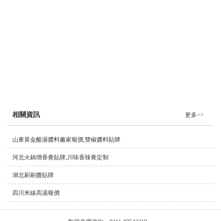
小吃/燒烤/包子/餃子/餅類
團餐/食堂/飯店(雞鴨魚、牛羊肉、海鮮)
明星產品
鹵味
膏類
油類
粉類
推薦
相關資訊
更多>>
山東黃金酸湯醬料廠家報價,雙椒醬料貼牌
河北火鍋增香膏貼牌,川味香辣膏定制
湖北刷刷醬貼牌
四川米線高湯報價