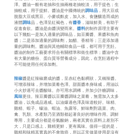
澤。醬油一般有老抽和生抽兩種老抽較淡，用于提色；生
抽較咸，用于提鮮。醬油是中國傳統的
調味品
，用大豆或
脫脂大豆或黑豆、小麥或麩皮，加入水、食鹽釀造而成的
液體
調味
品，色澤呈紅褐色，有
醬香
，滋味鮮美，有助于
促進食欲。醬油是由醬演變而來。
醬料
的制作原理主要有
以下幾點一是加入適量的調味品，如豆瓣醬、果醬和魚肉
醬；二是添加適量的調味劑，如醋、香精等；三是添加適
量的調味劑。醬油與其他輔助食品一樣，都可用于烹飪。
醬油的制作工藝要求符合有關標準和衛生標準；醬油中含
有大量的糖份、蛋白質等營養成分，因此，在烹飪過程中
不可能使用任何添加劑。
辣椒
醬是紅辣椒磨成的醬，呈赤紅色黏稠狀，又稱辣醬。
可增添辣味，并增加菜肴色澤。甜面醬本身味咸，用油以
小火炒過可去醬酸味。亦可用水調稀，并加少許糖調味，
風味
更佳。辣豆瓣醬以豆瓣醬調味之菜肴，無需加入太多
醬油，以免成品過咸。以油爆過色澤及味道較好。味精、
雞精、蝦子、蠔油、蝦油、魚露等。鮮味劑對蔬菜、肉、
禽、乳類、水產類乃至酒類都起著良好的增味作用。調鮮
專用，主要成分都是谷氨酸鈉，兩者其實在原料上差別不
大，只是口感上，雞精更鮮，更有風味。值得一提的是，
雞精和味精其實真的不會致癌，所以正常做菜使用是沒有