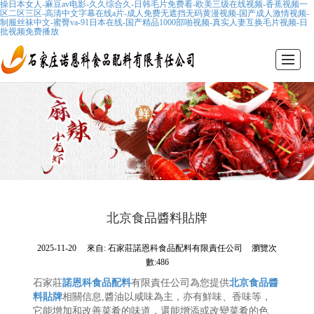
操日本女人-麻豆av电影-久久综合久-日韩毛片免费看-欧美三级在线视频-香蕉视频一
区二区三区-高清中文字幕在线a片-成人免费无遮挡无码黄漫视频-国产成人激情视频-
制服丝袜中文-蜜臀va-91日本在线-国产精品1000部啪视频-真实人妻互换毛片视频-日
批视频免费播放
首頁
公司介紹
產品展示
行業資訊
產品應用
醬料推薦
聯系我們
公司地址
北京食品醬料貼牌
2025-11-20
來自:
石家莊諾恩科食品配料有限責任公司
瀏覽次
數:486
石家莊
諾恩科
食品
配料
有限責任公司為您提供
北京食品醬
料貼牌
相關信息,醬油以咸味為主，亦有鮮味、香味等，
它能增加和改善菜肴的味道，還能增添或改變菜肴的色