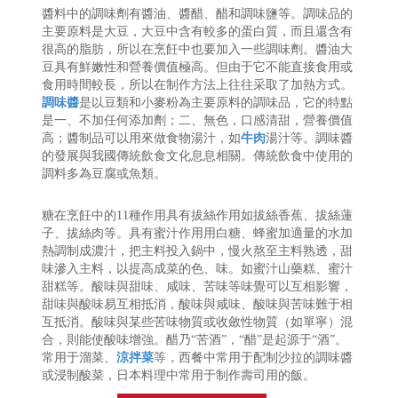
醬料中的調味劑有醬油、醬醋、醋和調味鹽等。調味品的
主要原料是大豆，大豆中含有較多的蛋白質，而且還含有
很高的脂肪，所以在烹飪中也要加入一些調味劑。醬油大
豆具有鮮嫩性和營養價值極高。但由于它不能直接食用或
食用時間較長，所以在制作方法上往往采取了加熱方式。
調味醬
是以豆類和小麥粉為主要原料的調味品，它的特點
是一、不加任何添加劑；二、無色，口感清甜，營養價值
高；醬制品可以用來做食物湯汁，如
牛肉
湯汁等。調味醬
的發展與我國傳統飲食文化息息相關。傳統飲食中使用的
調料多為豆腐或魚類。
糖在烹飪中的11種作用具有拔絲作用如拔絲香蕉、拔絲蓮
子、拔絲肉等。具有蜜汁作用用白糖、蜂蜜加適量的水加
熱調制成濃汁，把主料投入鍋中，慢火熬至主料熟透，甜
味滲入主料，以提高成菜的色、味。如蜜汁山藥糕、蜜汁
甜糕等。酸味與甜味、咸味、苦味等味覺可以互相影響，
甜味與酸味易互相抵消，酸味與咸味、酸味與苦味難于相
互抵消。酸味與某些苦味物質或收斂性物質（如單寧）混
合，則能使酸味增強。醋乃“苦酒”，“醋”是起源于“酒”。
常用于溜菜、
涼拌菜
等，西餐中常用于配制沙拉的調味醬
或浸制酸菜，日本料理中常用于制作壽司用的飯。